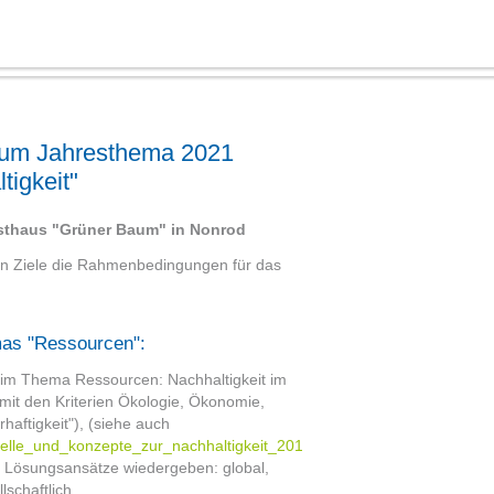
zum Jahresthema 2021
igkeit"
asthaus "Grüner Baum" in Nonrod
en Ziele die Rahmenbedingungen für das
mas "Ressourcen":
eim Thema Ressourcen: Nachhaltigkeit im
 mit den Kriterien Ökologie, Ökonomie,
haftigkeit"), (siehe auch
odelle_und_konzepte_zur_nachhaltigkeit_2018.htm
)
d Lösungsansätze wiedergeben: global,
lschaftlich.