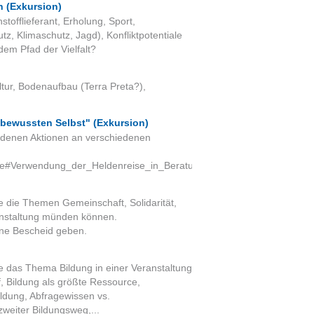
 (Exkursion)
tofflieferant, Erholung, Sport,
z, Klimaschutz, Jagd), Konfliktpotentiale
em Pfad der Vielfalt?
tur, Bodenaufbau (Terra Preta?),
bewussten Selbst" (Exkursion)
edenen Aktionen an verschiedenen
reise#Verwendung_der_Heldenreise_in_Beratung_und_Therapie.
 die Themen Gemeinschaft, Solidarität,
ranstaltung münden können.
rne Bescheid geben.
 das Thema Bildung in einer Veranstaltung
, Bildung als größte Ressource,
dung, Abfragewissen vs.
weiter Bildungsweg,...