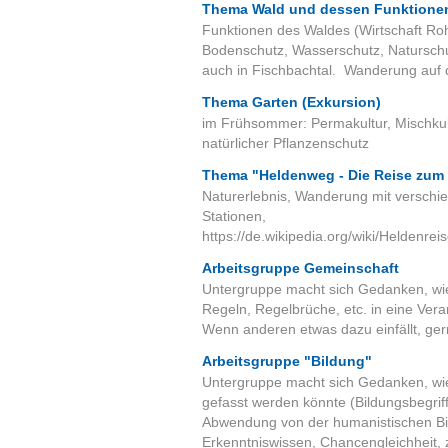
Thema Wald und dessen Funktionen
Funktionen des Waldes (Wirtschaft Rohs
Bodenschutz, Wasserschutz, Naturschut
auch in Fischbachtal. Wanderung auf d
Thema Garten (Exkursion)
im Frühsommer: Permakultur, Mischkul
natürlicher Pflanzenschutz
Thema "Heldenweg - Die Reise zum 
Naturerlebnis, Wanderung mit verschi
Stationen,
https://de.wikipedia.org/wiki/Helden
Arbeitsgruppe Gemeinschaft
Untergruppe macht sich Gedanken, wie
Regeln, Regelbrüche, etc. in eine Ve
Wenn anderen etwas dazu einfällt, ge
Arbeitsgruppe "Bildung"
Untergruppe macht sich Gedanken, wie
gefasst werden könnte (Bildungsbegriff
Abwendung von der humanistischen Bil
Erkenntniswissen, Chancengleichheit, z