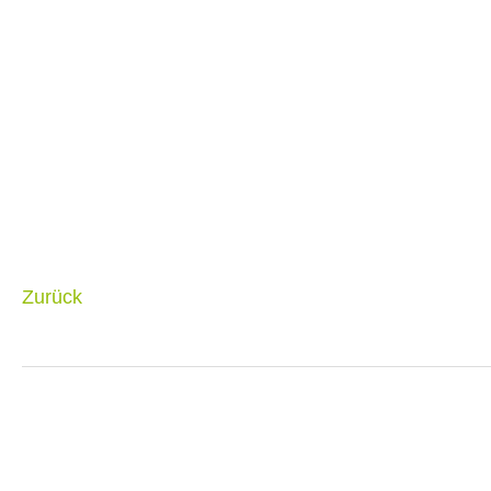
Zurück
Navigation
überspringen