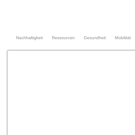
Navigation
überspringen
Navigation
Nachhaltigkeit
Ressourcen
Gesundheit
Mobilität
überspringen