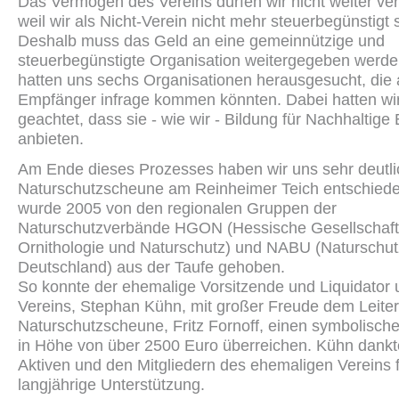
Das Vermögen des Vereins dürfen wir nicht weiter v
weil wir als Nicht-Verein nicht mehr steuerbegünstigt 
Deshalb muss das Geld an eine gemeinnützige und
steuerbegünstigte Organisation weitergegeben werde
hatten uns sechs Organisationen herausgesucht, die 
Empfänger infrage kommen könnten. Dabei hatten wir
geachtet, dass sie - wie wir - Bildung für Nachhaltige
anbieten.
Am Ende dieses Prozesses haben wir uns sehr deutlic
Naturschutzscheune am Reinheimer Teich entschiede
wurde 2005 von den regionalen Gruppen der
Naturschutzverbände HGON (Hessische Gesellschaft 
Ornithologie und Naturschutz) und NABU (Naturschu
Deutschland) aus der Taufe gehoben.
So konnte der ehemalige Vorsitzende und Liquidator
Vereins, Stephan Kühn, mit großer Freude dem Leiter
Naturschutzscheune, Fritz Fornoff, einen symbolisch
in Höhe von über 2500 Euro überreichen. Kühn dank
Aktiven und den Mitgliedern des ehemaligen Vereins f
langjährige Unterstützung.