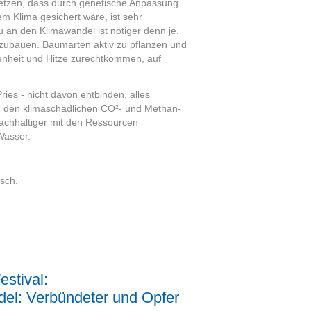
setzen, dass durch genetische Anpassung
m Klima gesichert wäre, ist sehr
 an den Klimawandel ist nötiger denn je.
ufzubauen. Baumarten aktiv zu pflanzen und
kenheit und Hitze zurechtkommen, auf
es - nicht davon entbinden, alles
h den klimaschädlichen CO²- und Methan-
achhaltiger mit den Ressourcen
Wasser.
sch.
stival:
el: Verbündeter und Opfer