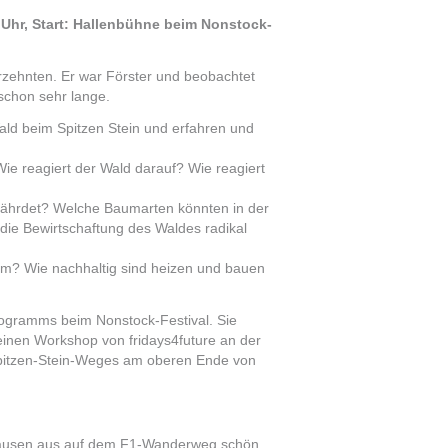
 Uhr, Start: Hallenbühne beim Nonstock-
rzehnten. Er war Förster und beobachtet
chon sehr lange.
ld beim Spitzen Stein und erfahren und
ie reagiert der Wald darauf? Wie reagiert
ährdet? Welche Baumarten könnten in der
die Bewirtschaftung des Waldes radikal
um? Wie nachhaltig sind heizen und bauen
programms beim Nonstock-Festival. Sie
einen Workshop von fridays4future an der
Spitzen-Stein-Weges am oberen Ende von
ausen aus auf dem F1-Wanderweg schön