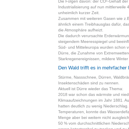
Die Folgen davon: der CO²-Gehalt der
Industrialisierung auf nun mittlerweile
unheimlich kurzer Zeit.
Zusammen mit weiteren Gasen wie z.B.
ähnlich einem Treibhausglas dafür, das
die Atmosphäre aufheizt.
Die dadurch verursachte Erderwärmung
steigendem Meeresspiegel und beeinf
Süd- und Mitteleuropa wurden schon v
Dürre, die Zunahme von Extremwettere
Starkregenereignissen, mildere Winter 
Den Wald trifft es in mehrfacher 
Stürme, Nassschnee, Dürren, Waldbrä
Insektenschäden sind zu nennen.
Aktuell ist Dürre wieder das Thema:
2018 war schon das wärmste und niede
Klimaaufzeichnungen im Jahr 1881. A
hatten deutlich zu wenig Niederschlag
Temperaturen, konnte das Wasserdefizi
Menge aber bei weitem nicht ausgleic
50 % vom durchschnittlichen Nieders