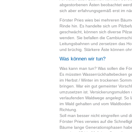
abgestorbenen Ästen beobachtet wer
sich aber erfahrungsgemäß erst im nä
Förster Pries wies bei mehreren Bäume
Rinde hin. Es handelte sich um Pilzbef
geschwächt, können sich diverse Pilz
wenden. Sie befallen die Cambiumschich
Leitungsbahnen und zersetzen das Hol
und brüchig. Stärkere Äste können o
Was können wir tun?
Was kann man tun? Was sollen die Förs
Es müssten Wasserrückhaltebecken g
im Herbst / Winter im trockenen Somm
bringen. War ein gut gemeinter Vorschla
umzusetzen ist. Versickerungsmulden w
verlaufenden Waldwege angelegt. So läu
im Wald gehalten und vom Waldboden ge
Richtung.
Soll man besser nicht eingreifen und 
Förster Pries verwies auf die Schnelli
Bäume lange Generationsphasen haben