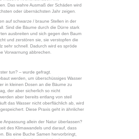
den. Das wahre Ausmaß der Schäden wird
chsten oder übernächsten Jahr zeigen.
n auf schwarze / braune Stellen in der
all. Sind die Bäume durch die Dürre stark
arten ausbreiten und sich gegen den Baum
t und zerstören sie, sie verstopfen die
z sehr schnell. Dadurch wird es spröde
hne Vorwarnung abbrechen.
ter tun? – wurde gefragt.
ebaut werden, um überschüssiges Wasser
er in kleinen Dosen an die Bäume zu
g, der aber sicherlich so nicht
erden aber bereits entlang von steil
ft das Wasser nicht oberflächlich ab, wird
speichert. Diese Praxis geht in ähnlicher
die Anpassung allein der Natur überlassen?
gkeit des Klimawandels und darauf, dass
. Bis eine Buche Samen hervorbringt,