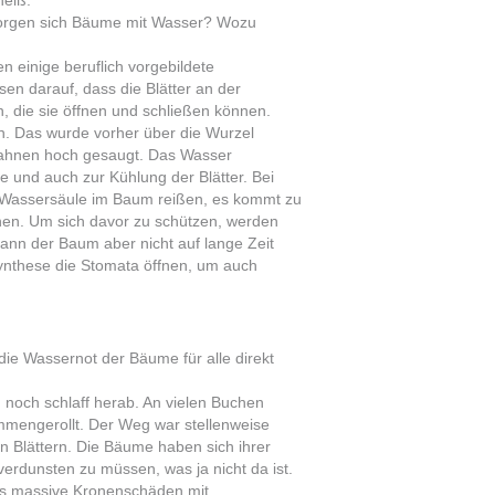
heiß.
sorgen sich Bäume mit Wasser? Wozu
 einige beruflich vorgebildete
en darauf, dass die Blätter an der
, die sie öffnen und schließen können.
n. Das wurde vorher über die Wurzel
ahnen hoch gesaugt. Das Wasser
 und auch zur Kühlung der Blätter. Bei
Wassersäule im Baum reißen, es kommt zu
nen. Um sich davor zu schützen, werden
ann der Baum aber nicht auf lange Zeit
synthese die Stomata öffnen, um auch
ie Wassernot der Bäume für alle direkt
n noch schlaff herab. An vielen Buchen
mmengerollt. Der Weg war stellenweise
 Blättern. Die Bäume haben sich ihrer
erdunsten zu müssen, was ja nicht da ist.
ts massive Kronenschäden mit