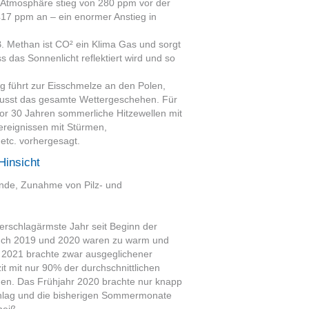
 Atmosphäre stieg von 280 ppm vor der
 417 ppm an – ein enormer Anstieg in
 Methan ist CO² ein Klima Gas und sorgt
s das Sonnenlicht reflektiert wird und so
 führt zur Eisschmelze an den Polen,
lusst das gesamte Wettergeschehen. Für
or 30 Jahren sommerliche Hitzewellen mit
reignissen mit Stürmen,
etc. vorhergesagt.
Hinsicht
nde, Zunahme von Pilz- und
rschlagärmste Jahr seit Beginn der
uch 2019 und 2020 waren zu warm und
. 2021 brachte zwar ausgeglichener
t mit nur 90% der durchschnittlichen
hen. Das Frühjahr 2020 brachte nur knapp
chlag und die bisherigen Sommermonate