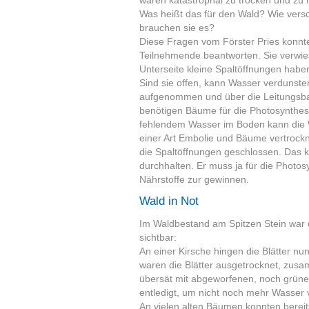
waren katastrophal zu trocken und zu 
Was heißt das für den Wald? Wie ver
brauchen sie es?
Diese Fragen vom Förster Pries konnten
Teilnehmende beantworten. Sie verwies
Unterseite kleine Spaltöffnungen haben
Sind sie offen, kann Wasser verdunste
aufgenommen und über die Leitungsb
benötigen Bäume für die Photosynthese
fehlendem Wasser im Boden kann die 
einer Art Embolie und Bäume vertrock
die Spaltöffnungen geschlossen. Das k
durchhalten. Er muss ja für die Photo
Nährstoffe zur gewinnen.
Wald in Not
Im Waldbestand am Spitzen Stein war d
sichtbar:
An einer Kirsche hingen die Blätter nu
waren die Blätter ausgetrocknet, zusa
übersät mit abgeworfenen, noch grünen
entledigt, um nicht noch mehr Wasser v
An vielen alten Bäumen konnten berei