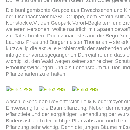
Dürre und dann den Borkenkäfern zum Opfer gefalle
Die bunt gemischte Gruppe aus Erwachsenen und Ki
der Fischbachtaler NABU-Gruppe, dem Verein Kultur
Nonstock e.V., den Geopark Vorort-Begleitern und za
weiteren Personen, wollte natürlich mit Spaten bewaff
zur Tat schreiten. Doch zunächst stand die Begrüßun
Laurenz Pries und Bürgermeister Thoma an – sie erkl
kurzweilig die aktuelle Problematik der sterbenden W
infolge der vorausgegangenen Dürrejahre und dass 
wichtig ist, den Wald wegen seiner zahlreichen Schut
Erholungswirkungen und als Lebensraum für Tier-und
Pflanzenarten zu erhalten.
Anschließend gab Revierförster Felix Niedermayer ei
Einweisung für die Baumpflanzung. Neben der richtig
Pflanztiefe und der sorgfältigen Behandlung der Wur
Bodens ist auch der richtige Pflanzabstand und die r
Pflanzung sehr wichtig. Denn die jungen Bäume müss