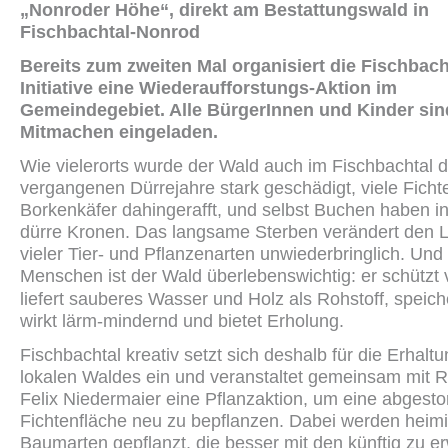
„Nonroder Höhe“, direkt am Bestattungswald in
Fischbachtal-Nonrod
Bereits zum zweiten Mal organisiert die Fischbach
Initiative eine Wiederaufforstungs-Aktion im
Gemeindegebiet. Alle BürgerInnen und Kinder si
Mitmachen eingeladen.
Wie vielerorts wurde der Wald auch im Fischbachtal d
vergangenen Dürrejahre stark geschädigt, viele Fich
Borkenkäfer dahingerafft, und selbst Buchen haben i
dürre Kronen. Das langsame Sterben verändert den
vieler Tier- und Pflanzenarten unwiederbringlich. Und 
Menschen ist der Wald überlebenswichtig: er schützt 
liefert sauberes Wasser und Holz als Rohstoff, speic
wirkt lärm-mindernd und bietet Erholung.
Fischbachtal kreativ setzt sich deshalb für die Erhalt
lokalen Waldes ein und veranstaltet gemeinsam mit Re
Felix Niedermaier eine Pflanzaktion, um eine abgest
Fichtenfläche neu zu bepflanzen. Dabei werden heim
Baumarten gepflanzt, die besser mit den künftig zu e