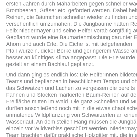
ersten Jahren durch Mäharbeiten gegen schneller w
Brombeeren, Gräser etc. gefördert werden. Dabei hel
Reihen, die Bäumchen schneller wieder zu finden und
versehentlich umzumähen. Die Jungbäume hatten Rev
Felix Niedermayer und seine Helfer vorab sorgfältig 
Gepflanzt wurde eine Baumartenmischung darunter E
Ahorn und auch Erle. Die Eiche ist mit tiefgehenden
Pfahlwurzeln, dicker Borke und geringerem Wassera
besser an künftiges Klima angepasst. Die Erle wurde
gezielt an einem Bachlauf gepflanzt.
Und dann ging es endlich los: Die HelferInnen bildete
Teams und bepflanzen in beachtlichem Tempo und o
das Schwatzen und Lachen zu vergessen die bereits 
Fahnen und Stöcken markierten Baum-Reihen auf de
Freifläche mitten im Wald. Die ganz Schnellen und M
durften anschließend noch mit in die etwas chaotisch
anmutende Wildpflanzung von Schwarzerlen an einem
Wasserlauf. An dem steilen Hang müssen die Jungb
einzeln vor Wildverbiss geschützt werden. Niedermay
Team brachten dafür praktische Holzgitter mit, die in 