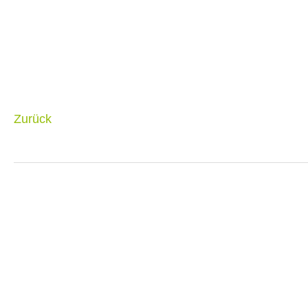
Zurück
Navigation
überspringen