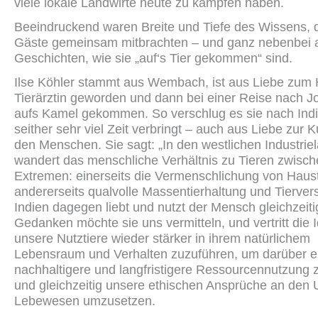
viele lokale Landwirte heute zu kämpfen haben.
Beeindruckend waren Breite und Tiefe des Wissens, 
Gäste gemeinsam mitbrachten – und ganz nebenbei a
Geschichten, wie sie „auf‘s Tier gekommen“ sind.
Ilse Köhler stammt aus Wembach, ist aus Liebe zum
Tierärztin geworden und dann bei einer Reise nach J
aufs Kamel gekommen. So verschlug es sie nach Indi
seither sehr viel Zeit verbringt – auch aus Liebe zur K
den Menschen. Sie sagt: „In den westlichen Industrie
wandert das menschliche Verhältnis zu Tieren zwisch
Extremen: einerseits die Vermenschlichung von Haus
andererseits qualvolle Massentierhaltung und Tierver
Indien dagegen liebt und nutzt der Mensch gleichzeiti
Gedanken möchte sie uns vermitteln, und vertritt die 
unsere Nutztiere wieder stärker in ihrem natürlichem
Lebensraum und Verhalten zuzuführen, um darüber e
nachhaltigere und langfristigere Ressourcennutzung 
und gleichzeitig unsere ethischen Ansprüche an den
Lebewesen umzusetzen.