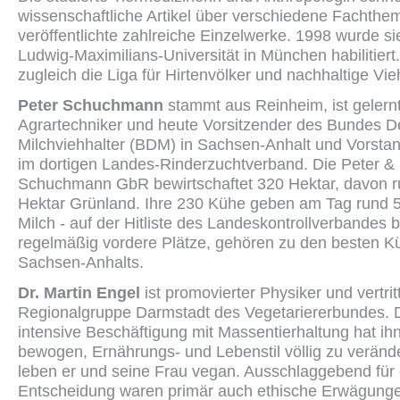
wissenschaftliche Artikel über verschiedene Fachth
veröffentlichte zahlreiche Einzelwerke. 1998 wurde si
Ludwig-Maximilians-Universität in München habilitiert. 
zugleich die Liga für Hirtenvölker und nachhaltige Vie
Peter Schuchmann
stammt aus Reinheim, ist gelern
Agrartechniker und heute Vorsitzender des Bundes D
Milchviehhalter (BDM) in Sachsen-Anhalt und Vorstan
im dortigen Landes-Rinderzuchtverband. Die Peter &
Schuchmann GbR bewirtschaftet 320 Hektar, davon 
Hektar Grünland. Ihre 230 Kühe geben am Tag rund 5
Milch - auf der Hitliste des Landeskontrollverbandes 
regelmäßig vordere Plätze, gehören zu den besten K
Sachsen-Anhalts.
Dr. Martin Engel
ist promovierter Physiker und vertrit
Regionalgruppe Darmstadt des Vegetariererbundes. 
intensive Beschäftigung mit Massentierhaltung hat ih
bewogen, Ernährungs- und Lebenstil völlig zu veränd
leben er und seine Frau vegan. Ausschlaggebend für
Entscheidung waren primär auch ethische Erwägung